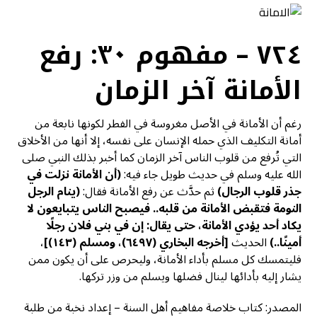
٧٢٤ – مفهوم ٣٠: رفع
الأمانة آخر الزمان
رغم أن الأمانة في الأصل مغروسة في الفطر لكونها نابعة من
أمانة التكليف الذي حمله الإنسان على نفسه، إلا أنها من الأخلاق
التي تُرفع من قلوب الناس آخر الزمان كما أخبر بذلك النبي صلى
الله عليه وسلم في حديث طويل جاء فيه:
(أن الأمانة نزلت في
جذر قلوب الرجال)
ثم حدَّث عن رفع الأمانة فقال:
(ينام الرجل
النومة فتقبض الأمانة من قلبه.. فيصبح الناس يتبايعون لا
يكاد أحد يؤدي الأمانة، حتى يقال: إن في بني فلان رجلًا
أمينًا..)
الحديث
[
أخرجه البخاري (٦٤٩٧)، ومسلم (١٤٣)]
،
فليتمسك كل مسلم بأداء الأمانة، وليحرص على أن يكون ممن
يشار إليه بأدائها لينال فضلها ويسلم من وزر تركها.
المصدر: كتاب خلاصة مفاهيم أهل السنة – إعداد نخبة من طلبة