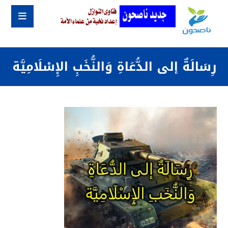
رِسَالَةٌ إلى الدُّعَاةِ وَالنُّخَبِ الإِسْلَامِيَّة