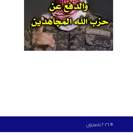
© ٢٠٢٦ ناصحون