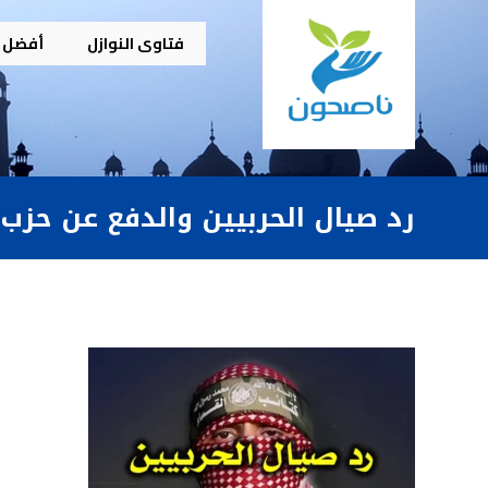
فتاوى النوازل
أفضل م
رد صيال الحربيين والدفع عن حزب 