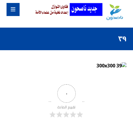
٣٩
٠
تقييم المادة