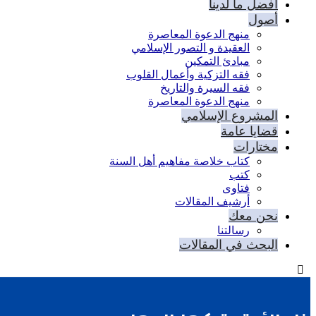
أفضل ما لدينا
أصول
منهج الدعوة المعاصرة
العقيدة و التصور الإسلامي
مبادئ التمكين
فقه التزكية وأعمال القلوب
فقه السيرة والتاريخ
منهج الدعوة المعاصرة
المشروع الإسلامي
قضايا عامة
مختارات
كتاب خلاصة مفاهيم أهل السنة
كتب
فتاوى
أرشيف المقالات
نحن معك
رسالتنا
البحث في المقالات