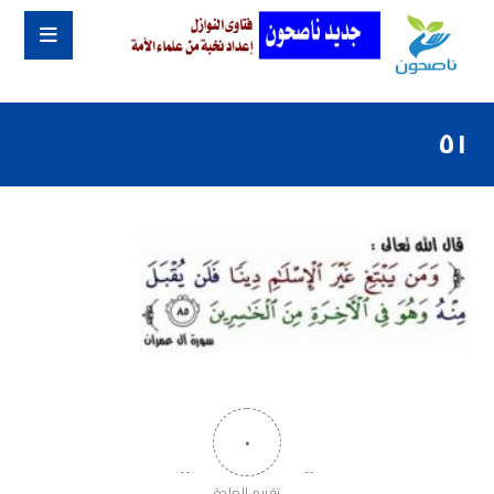
٥١
٠
تقييم المادة