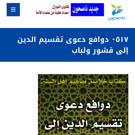
٠٥١٧ دوافع دعوى تقسيم الدين
إلى قشور ولباب