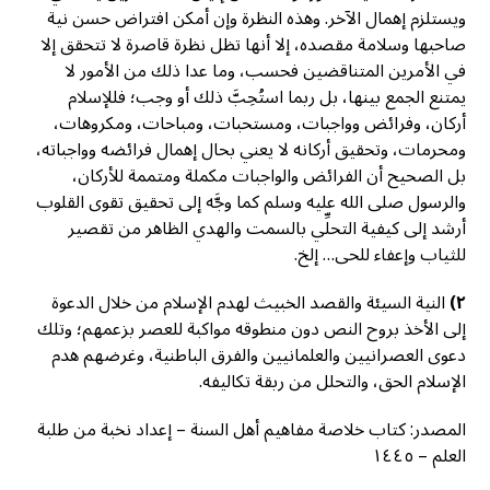
ويستلزم إهمال الآخر. وهذه النظرة وإن أمكن افتراض حسن نية
صاحبها وسلامة مقصده، إلا أنها تظل نظرة قاصرة لا تتحقق إلا
في الأمرين المتناقضين فحسب، وما عدا ذلك من الأمور لا
يمتنع الجمع بينها، بل ربما استُحِبَّ ذلك أو وجب؛ فللإسلام
أركان، وفرائض وواجبات، ومستحبات، ومباحات، ومكروهات،
ومحرمات، وتحقيق أركانه لا يعني بحال إهمال فرائضه وواجباته،
بل الصحيح أن الفرائض والواجبات مكملة ومتممة للأركان،
والرسول صلى الله عليه وسلم كما وجَّه إلى تحقيق تقوى القلوب
أرشد إلى كيفية التحلِّي بالسمت والهدي الظاهر من تقصير
للثياب وإعفاء للحى… إلخ.
٢)
النية السيئة والقصد الخبيث لهدم الإسلام من خلال الدعوة
إلى الأخذ بروح النص دون منطوقه مواكبة للعصر بزعمهم؛ وتلك
دعوى العصرانيين والعلمانيين والفرق الباطنية، وغرضهم هدم
الإسلام الحق، والتحلل من ربقة تكاليفه.
المصدر: كتاب خلاصة مفاهيم أهل السنة – إعداد نخبة من طلبة
العلم – ١٤٤٥