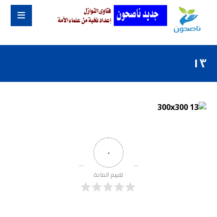
١٣
٠
تقييم المادة