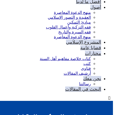
أفضل ما لدينا
أصول
منهج الدعوة المعاصرة
العقيدة و التصور الإسلامي
مبادئ التمكين
فقه التزكية وأعمال القلوب
فقه السيرة والتاريخ
منهج الدعوة المعاصرة
المشروع الإسلامي
قضايا عامة
مختارات
كتاب خلاصة مفاهيم أهل السنة
كتب
فتاوى
أرشيف المقالات
نحن معك
رسالتنا
البحث في المقالات