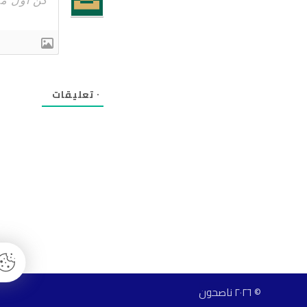
٠
تعليقات
© ٢٠٢٦ ناصحون