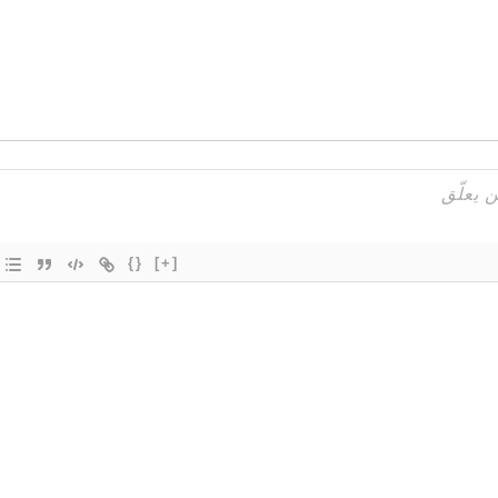
{}
[+]