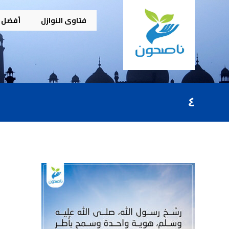
فتاوى النوازل
أفضل م
٤