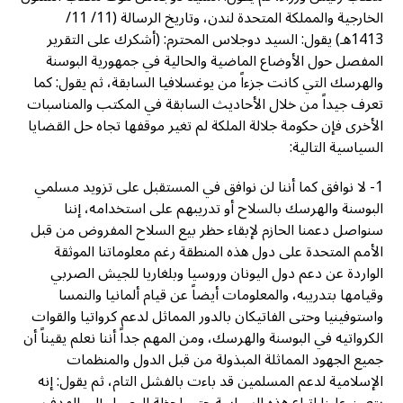
الخارجية والمملكة المتحدة لندن، وتاريخ الرسالة (11/ 11/
1413هـ) يقول: السيد دوجلاس المحترم: (أشكرك على التقرير
المفصل حول الأوضاع الماضية والحالية في جمهورية البوسنة
والهرسك التي كانت جزءاً من يوغسلافيا السابقة، ثم يقول: كما
تعرف جيداً من خلال الأحاديث السابقة في المكتب والمناسبات
الأخرى فإن حكومة جلالة الملكة لم تغير موقفها تجاه حل القضايا
السياسية التالية:
1- لا نوافق كما أننا لن نوافق في المستقبل على تزويد مسلمي
البوسنة والهرسك بالسلاح أو تدريبهم على استخدامه، إننا
سنواصل دعمنا الحازم لإبقاء حظر بيع السلاح المفروض من قبل
الأمم المتحدة على دول هذه المنطقة رغم معلوماتنا الموثقة
الواردة عن دعم دول اليونان وروسيا وبلغاريا للجيش الصربي
وقيامها بتدريبه، والمعلومات أيضاً عن قيام ألمانيا والنمسا
واستوفينيا وحتى الفاتيكان بالدور المماثل لدعم كرواتيا والقوات
الكرواتيه في البوسنة والهرسك، ومن المهم جداً أننا نعلم يقيناً أن
جميع الجهود المماثلة المبذولة من قبل الدول والمنظمات
الإسلامية لدعم المسلمين قد باءت بالفشل التام، ثم يقول: إنه