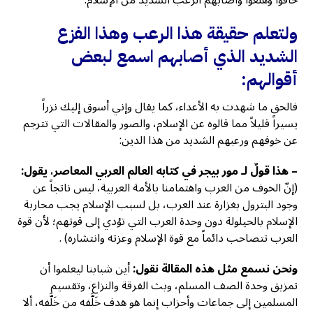
خافوا وهلعوا وأصابهم الرعب الشديد من الإسلام.
ولتعلم حقيقة هذا الرعب وهذا الفزع
الشديد الذي أصابهم اسمع لبعض
أقوالهم:
فالحق ما شهدت به الأعداء، كما يقال وإني أسوق إليك نزراً
يسيراً قليلاً مما قالوه عن الإسلام، والصور والمقالات التي تترجم
عن خوفهم ورعبهم الشديد من هذا الدين:
– هذا قولٌ لـ مور بيجر في كتابه العالم العربي المعاصر، يقول:
(إنّ الخوف من العرب واهتمامنا بالأمة العربية، ليس ناتجاً عن
وجود البترول بغزارة عند العرب، بل لسبب الإسلام يجب محاربة
الإسلام بالحيلولة دون وحدة العرب التي تؤدي إلى قوتهم؛ لأن قوة
العرب تتصاحب دائماً مع قوة الإسلام وعزته وانتشاره) .
ونحن نسمع مثل هذه المقالة نقول:
أين شبابنا ليعلموا أن
تمزيق وحدة الصف المسلم، وبث الفرقة والنزاع، وتقسيم
المسلمين إلى جماعات وأحزاب إنما هو هدف خَلَّفه من خَلَّفه، ألا