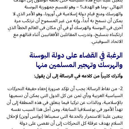
يتعين علينا اتباع هذه السياسة حتى لحظة الوصول إلى الهدف
النهائي -وما هو الهدف؟ – وهو تقسيم جمهورية البوسنة
والهرسك ومنع قيام دولة إسلامية في أوروبا، وهو الأمر الذي لا
يمكن أن نسمح به أبداً، وإنه من غير المسموح أن نرتكب مرة
أخرى في البوسنة والهرسك أو في أي مكان في العالم الخطأ الذي
ارتكبناه بتسليح، وتدريب المقاتلين الأفغانيين أثناء قتالهم مع
الاتحاد السوفيتي.
الرغبة في القضاء على دولة البوسنة
والهرسك وتهجير المسلمين منها
وأترك كثيراً من كلامه في الرسالة إلى أن يقول:
2- من نقاط الرسالة: يجب أن نؤكد ضرورة إخفاء حقيقة التحركات
السياسية الغربية وبأي ثمن عن كل الدول التي يمكن أن نسميها
بالإسلامية، وبالذات عن تركيا فيما يتعلق في هذه المنطقة إلى أن
تهدأ الأمور في يوغسلافيا السابقة، ومن أجل هذا السبب نفسه
يتعين علينا الاستمرار بالخدعة التي سميناها (بوانس أوين) لإحلال
السلام بهدف عرقلة كل التحركات إلى أن نقضي على دولة