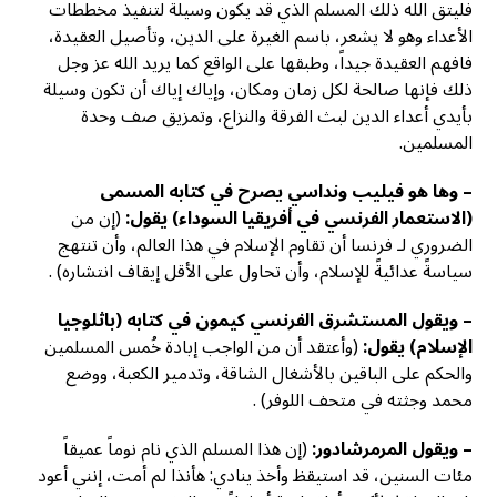
فليتق الله ذلك المسلم الذي قد يكون وسيلة لتنفيذ مخططات
الأعداء وهو لا يشعر، باسم الغيرة على الدين، وتأصيل العقيدة،
فافهم العقيدة جيداً، وطبقها على الواقع كما يريد الله عز وجل
ذلك فإنها صالحة لكل زمان ومكان، وإياك إياك أن تكون وسيلة
بأيدي أعداء الدين لبث الفرقة والنزاع، وتمزيق صف وحدة
المسلمين.
– وها هو فيليب ونداسي يصرح في كتابه المسمى
(الاستعمار الفرنسي في أفريقيا السوداء) يقول:
(إن من
الضروري لـ فرنسا أن تقاوم الإسلام في هذا العالم، وأن تنتهج
سياسةً عدائيةً للإسلام، وأن تحاول على الأقل إيقاف انتشاره) .
– ويقول المستشرق الفرنسي كيمون في كتابه (باثلوجيا
الإسلام) يقول:
(وأعتقد أن من الواجب إبادة خُمس المسلمين
والحكم على الباقين بالأشغال الشاقة، وتدمير الكعبة، ووضع
محمد وجثته في متحف اللوفر) .
– ويقول المرمرشادور:
(إن هذا المسلم الذي نام نوماً عميقاً
مئات السنين، قد استيقظ وأخذ ينادي: هأنذا لم أمت، إنني أعود