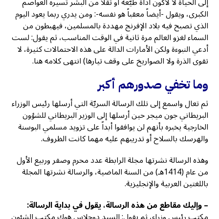
إلى الحياة لا لأكون أداة طيّعة أو ثقلاً من البشر تسيره العواصم
الكبرى، ويقول -أيضاً معقباً هو نفسه-: ومن يدري ربما يعود اليوم
الذي تصبح فيه بلاد الإفرنج مهددة بالمسلمين، فيهبطون من
السماء لغزو العالم مرة ثانية في الوقت المناسب، ثم يقول: لست
أدعي النبوءة ولكن الأمارات الدالة على هذه الاحتمالات كثيرة، لا
تقوى الذرة ولا الصواريخ على وقف تيارها) انتهى كلامه هنا.
وما تخفي صدورهم أكبر
ثم تعال واسمع إلى تلك الرسالة السريّة التي أرسلها رئيس الوزراء
البريطاني جون ميجر حين أرسلها إلى الوزير البريطاني للشؤون
الخارجية يخبره بأنهم لن يوافقوا أبداً على تزويد مسلمي البوسنة
والهرسك بالسلاح أو تدريبهم عليه مهما كانت الظروف.
وهذه الرسالة نشرتها مجلة الرابطة عدد محرم وصفر وربيع الأول
من عام (1414هـ) من السنة الماضية، والرسالة نشرتها المجلة
باللغتين العربية والإنجليزية.
– وإليك مقاطع من هذه الرسالة، يقول في بداية الرسالة:
مكتب رئيس وزراء، ثم يقول: السيد دوجلاس هوك مكتب الشئون