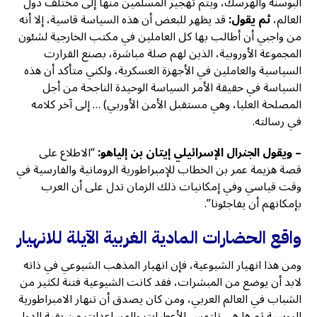
البوسنة والهرسك، ويتم تهجير المسلمين منها إلى مختلف دول
العالم،
ثم يقول:
قد يظهر للبعض أن هذه السياسة قاسية، إلا أنه
من واجبي أن أطالب بها كل العاملين في مكتب الخارجية لشئون
المجموعة الأوروبية، الذين لهم صلة مباشرة، بصنع القرارت
السياسية والعاملين في الأجهزة العسكرية، ولكني متأكد أن هذه
السياسة في حقيقة الأمر السياسة الوحيدة الناجحة من أجل
المصلحة العليا، وهي مستقبل الأمن الأوربي) … إلى آخر كلامه
في رسالته.
– ويقول الجنرال الإسرائيلي إيتان بن إلياهو:
“الاطلاع على
قصة هزيمة عمر بن الخطاب للإمبراطورية الرومانية والفارسية في
وقت قياسي وفي إمكانيات ذلك الزمان تدل على أن العرب
بإمكانهم أن يفاجئونا”.
واقع الحضارات المادية الغربية الآيلة للانهيار
ومن هذا انهيار الشيوعية، فإن انهيار المذهب الشيوعي في ذاته
لابد أن يوضع من المبشرات، فقد كانت الشيوعية فتنة لكثير من
الشباب في العالم العربي، ومن كان يصدق أن تنهار الامبراطورية
الروسية ثم ها هي تلتمس الأعطيات والمساعدات من بقية الدول