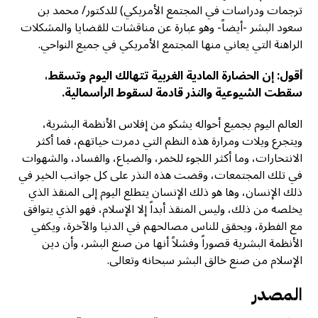
ترجمات ودراسات في المجتمع الأمريكي) للدكتور/ محمد بن
سعود البشر -أيضاً- وهو عبارة عن مناقشات للقضايا والمشكلات
الراهنة التي يعاني منها المجتمع الأمريكي في جميع النواحي.
أقول: إن الحضارة المادية الغربية تتهالك اليوم وتسقط،
سقطت الشيوعية والنذر قادمة لسقوط الرأسمالية.
العالم اليوم بجميع أحواله يشكو من إفلاس الأنظمة البشرية،
ويتجرع ويلات ومرارة هذه النظم التي دمرت حياتهم، فما أكثر
الانتحارات، وما أكثر اللجوء للخمر، والضياع، والفساد، والشهوات
في تلك المجتمعات، وقضت هذه النذر على كل جوانب الخير في
ذلك الإنسان، وها هو ذلك الإنسان يتطلع اليوم إلى المنقذ الذي
يخلصه من ذلك، وليس المنقذ أبداً إلا الإسلام، فهو الذي يتوافق
مع الفطرة، ويحقق للناس مصالحهم في الدنيا والآخرة، ويكفي
الأنظمة البشرية قصوراً وفشلاً أنها من صنع البشر، وأن دين
الإسلام من صنع خالق البشر سبحانه وتعالى.
المصدر