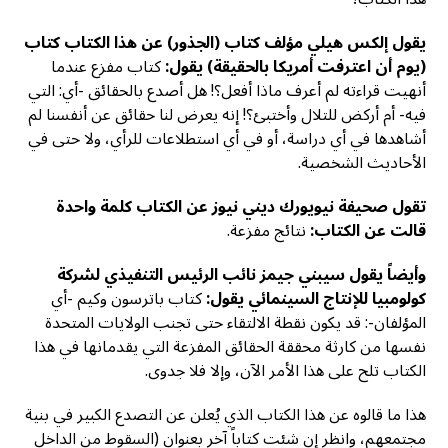
يقول إلكس هيلي مؤلف كتاب (الجذور) عن هذا الكتاب كتاب
(يوم أن اعترفت أمريكا بالحقيقة) يقول:
كتاب مفزع عندما
أنهيت قراءته لم أعرف ماذا أفعل؟! هل أصدع بالحقائق -أي: التي
فيه- أم أركض للتلال وأختبئ؟! إنه يعرض لنا حقائق عن أنفسنا لم
أشاهدها في أي دراسة، أو في أي استطلاعات للرأي، ولا حتى في
الأحاديث الشخصية.
تقول صحيفة نيويورك ديني نيوز عن الكتاب كلمة واحدة
قالت عن الكتاب:
نتائج مفزعة.
وأيضاً يقول سيبني جيمز نائب الرئيس التنفيذي لشركة
كولومبيا للإنتاج السينمائي يقول:
كتاب باترسون وكيم -أي
المؤلفان-: قد يكون نقطة الالتقاء حتى تجنب الولايات المتحدة
نفسها من كارثة محققة الحقائق المفزعة التي يقدمانها في هذا
الكتاب تلح على هذا الأمر الآن، وإلا فلا جدوى.
هذا ما قالوه عن هذا الكتاب الذي يُعلن عن التصدع الكبير في بنية
مجتمعهم، وانظر إن شئت كتاباً آخر بعنوان (السقوط من الداخل