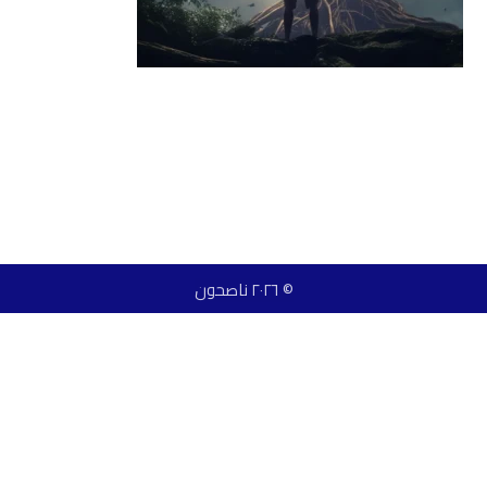
© ٢٠٢٦ ناصحون