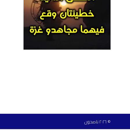
© ٢٠٢٦ ناصحون