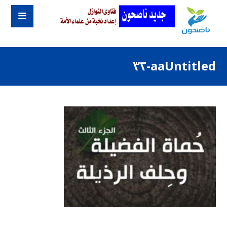
aaUntitled-٣٢