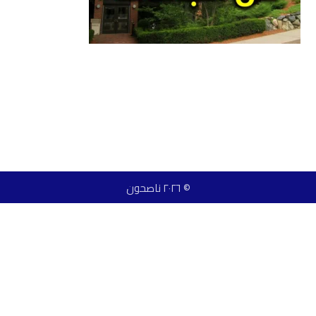
© ٢٠٢٦ ناصحون