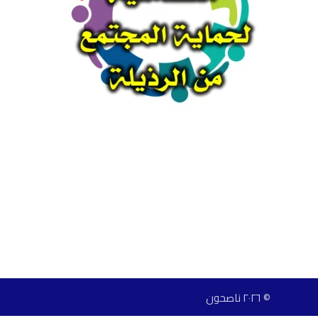
© ٢٠٢٦ ناصحون