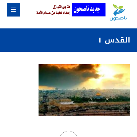
القدس ١