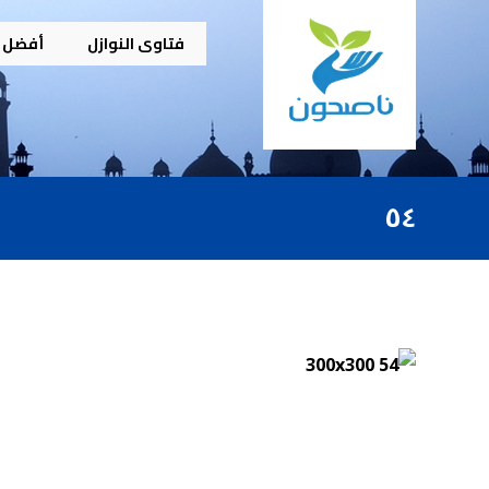
فتاوى النوازل
أفضل م
٥٤