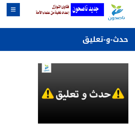
حدث-و-تعليق