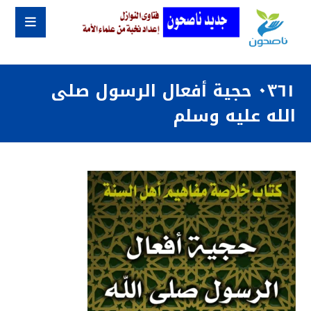
٠٣٦١ حجية أفعال الرسول صلى
الله عليه وسلم