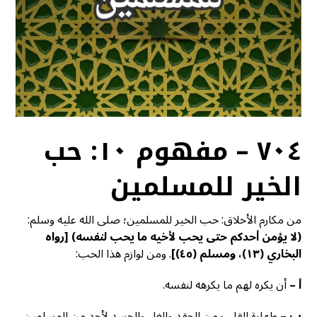
٧٠٤ – مفهوم ١٠: حب
الخير للمسلمين
من مكارم الأخلاق: حب الخير للمسلمين؛ صلى الله عليه وسلم:
(لا يؤمن أحدكم حتى يحب لأخيه ما يحب لنفسه)
[
رواه
البخاري (١٣)، ومسلم (٤٥)]
. ومن لوازم هذا الحب:
أ
–
أن يكره لهم ما يكرهه لنفسه.
ب
–
طهارة القلب من الحقد والغل والحسد لأحد من المسلمين.