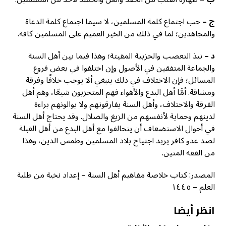
ج
–
حب اجتماع كلمة المسلمين، لا سيما اجتماع كلمة الدعاة
والمجاهدين؛ لما في ذلك من الخير العميم على المسلمين كافة.
د
–
نبذ التعصب والحزبية المقيتة؛ وهذا فيما بين أهل السنة
والجماعة المتفقين في الأصول وإن اختلفوا في بعض فروع
المسائل؛ فإن الاختلاف في ذلك ينبغي ألا يوجب خلافًا وفرقة
ومشاقة. أمَّا أهل البدع والأهواء فهم المتحزبون شيعًا، وهم أهل
الفرقة والاختلاف، وأهل السنة يفارقونهم ولا يوالونهم براءة
لدينهم وحماية لأنفسهم من الزيغ والضلال. وقد يحتاج أهل السنة
في أحوال الاستضعاف أن يتحالفوا مع أهل البدع من أهل القبلة
لصد عدو كافر يريد اجتياح بلاد المسلمين وطمس الدين، وهذا
من الفقه المتين.
المصدر: كتاب خلاصة مفاهيم أهل السنة – إعداد نخبة من طلبة
العلم – ١٤٤٥
انظر أيضا