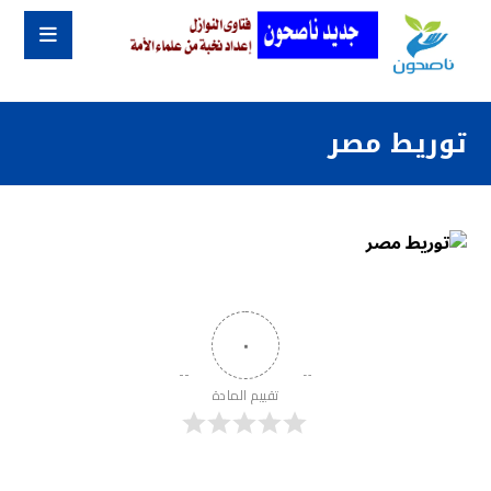
توريط مصر
٠
تقييم المادة