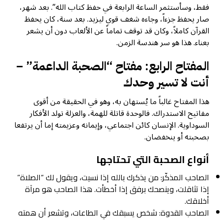
فقط، وسأستثمر الساعة الرابعة في حفظ كتاب الله”. بعد شهر،
صار يحفظ جزءاً، وجاءه شغف قوي ليزيد. بعد سنة، كان يحفظ
القرآن كاملاً، وكان قد توقف تماماً عن الألعاب دون أن يشعر
بعناء. هذا هو سر هندسة الزمن.
المفتاح الرابع: مفتاح “الصحبة الداعمة” –
أنت لا تسير وحدك
هذا المفتاح غالباً ما يُستهان به، وهو في الحقيقة من أقوى
مفاتيح الاستدراك. فالوحدة قاتلة للهمة، والعزلة تولد الأفكار
السوداوية. الإنسان كائن اجتماعي، وإيمانه وعزيمته إما أن يرتفعا
بصحبته أو ينخفضان.
أنواع الصحبة التي تحتاجها
الصاحب المذكّر: من يذكرك بالله إذا نسيت، ويقول لك “الصلاة”
إذا تثاقلت، وينصحك برفق إذا أخطأت. هذا الصاحب هو مرآة
أخلاقك.
الصاحب القدوة: شخص يسبقك في الطاعات، وتشعر أن همته