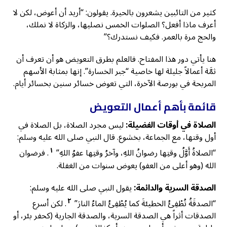
كثير من التائبين يشعرون بالحيرة. يقولون: “أريد أن أعوض، لكن لا
أعرف ماذا أفعل؟ الصلوات الخمس نصليها، والزكاة لا نملك،
والحج مرة بالعمر. فكيف نستدرك؟”
هنا يأتي دور هذا المفتاح. فالعلم بطرق التعويض هو أن تعرف أن
ثمَّة أعمالاً جليلة لها خاصية “جبر الخسارة”. إنها بمثابة الأسهم
المربحة في بورصة الآخرة، التي تعوض خسائر سنين بخسائر أيام.
قائمة بأهم أعمال التعويض
الصلاة في أوقات الفضيلة:
ليس مجرد الصلاة، بل الصلاة في
أول وقتها، مع الجماعة، بخشوع. قال النبي صلى الله عليه وسلم:
١
“الصلاةُ أَوَّلُ وقتِها رضوانُ اللهِ، وآخرُ وقتِها عفوُ اللهِ”
. فرضوان
الله (وهو أعلى من العفو) يعوض سنوات من الغفلة.
الصدقة السرية والدائمة:
يقول النبي صلى الله عليه وسلم:
٢
“الصدقَةُ تُطْفِئُ الخطيئةَ كما يُطْفِئُ الماءُ النارَ”
. لكن أسرع
الصدقات أثراً هي الصدقة السرية، والصدقة الجارية (كحفر بئر، أو