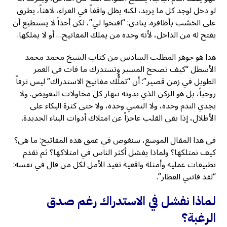
لو دخل لوجد كل ما يريد، لكنه يظل واقفاً في العراء، لاهثاً، يطرق
على الخشب بأظافره. ينادي: “افتحوا لي”، لكن أحداً لا يستطيع أن
يفتح له من الداخل، لأنه وحده من يملك المفاتيح… أو لا يملكها.
هذا هو جوهر المطلب السادس من كتاب الشيخ محمد محمد
الأسطل “كيف تصحح المسير وتستدرك ما فات في العمر
الطويل في زمن قصير”: أن “تملُّك مفاتيح الاستدراك” ليس ترفاً
روحياً، بل هو الركن الذي بدونه تنهار كل محاولات التعويض. ولا
يجدي الندم وحده، ولا التمني وحده، ولا حتى كثرة البكاء على
الأطلال، إذا بقي القلب عاجزاً عن امتلاك أدوات البناء الجديدة.
في هذا المقال الموسع، سنغوص في عمق هذه المفاتيح: ما هي؟
كيف نمتلكها؟ ولماذا يفشل أكثر الناس في امتلاكها؟ ثم نقدم
تطبيقات عملية وأمثلة واقعية تعيد الأمل لكل من قال في نفسه:
“لقد فاتني القطار”.
لماذا نفشل في الاستدراك رغم صدق
الرغبة؟