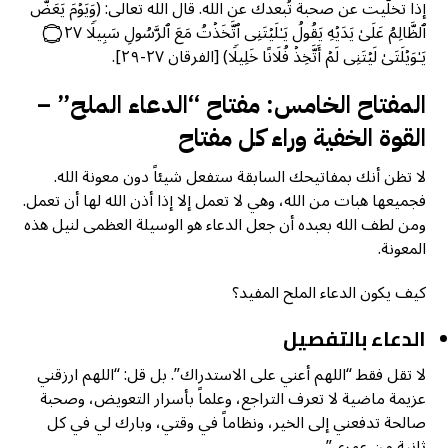
إذا تخلَّيت عن صحبة تُبعدك عن الله. قال الله تعالى: (وَیَوۡمَ یَعَضُّ
ٱلظَّالِمُ عَلَىٰ یَدَیۡهِ یَقُولُ یَـٰلَیۡتَنِی ٱتَّخَذۡتُ مَعَ ٱلرَّسُولِ سَبِیلࣰا ۝٢٧
یَـٰوَیۡلَتَىٰ لَیۡتَنِی لَمۡ أَتَّخِذۡ فُلَانًا خَلِیلࣰا) [الفرقان ٢٧-٢٩].
المفتاح الخامس: مفتاح “الدعاء الملح” –
القوة الخفية وراء كل مفتاح
لا تظن أنك بمفاتيحك السابقة ستفعل شيئاً دون معونة الله.
فجميعها هبات من الله، وهي لا تعمل إلا إذا أذن الله لها أن تعمل.
ومن لطف الله بعبده أن جعل الدعاء هو الوسيلة العظمى لنيل هذه
المعونة.
كيف يكون الدعاء الملح المفيد؟
الدعاء بالتفصيل
لا تقل فقط “اللهم أعني على الاستدراك”. بل قل: “اللهم ارزقني
عزيمة ماضية لا تعرف التراجع، وعلماً بأسرار التعويض، وصحبة
صالحة تدفعني إلى الخير، ونظاماً في وقتي، وبارك لي في كل
ثانية من عمري”.