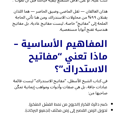
كنت عليه، أو على الأقل استمتع ببقية حياتك قبل أن تموت”.
هذان العائقان — ثقل الماضي وضيق الحاضر — هما اللذان
يقتلان ٩٩% من محاولات الاستدراك. ومن هنا تأتي الحاجة
الملحة إلى “مفاتيح” خاصة، ليست مفاتيح عادية، بل مفاتيح
هندسية تفتح أبواباً مستعصية.
المفاهيم الأساسية –
ماذا تعني “مفاتيح
الاستدراك”؟
في كتاب الشيخ الأسطل، “مفاتيح الاستدراك” ليست قائمة
عبادات جافة، بل هي صفات وأدوات ومواهب إيمانية تمكّن
صاحبها من:
كسر دائرة التكرار (الخروج من نمط الفشل المتكرر).
تحويل الزمن القصير إلى زمن مكثف (تجميع البركات).