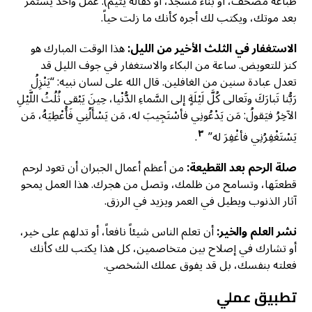
طباعة مصحف، أو بناء مسجد، أو كفالة يتيم). عمل واحد يستمر
بعد موتك، ويكتب لك أجره كأنك ما زلت حياً.
الاستغفار في الثلث الأخير من الليل:
هذا الوقت المبارك هو
كنز للتعويض. ساعة من البكاء والاستغفار في جوف الليل قد
تعدل عبادة سنين من الغافلين. قال الله على لسان نبيه: “يَنْزِلُ
رَبُّنا تَبارَكَ وتَعالى كُلَّ لَيْلَةٍ إلى السَّماءِ الدُّنْيا، حِينَ يَبْقى ثُلُثُ اللَّيْلِ
الآخِرُ فيَقولُ: مَن يَدْعُونِي فأسْتَجِيبَ له، مَن يَسْأَلُنِي فَأُعْطِيَهُ، مَن
٣
يَسْتَغْفِرُنِي فأغْفِرَ له”
.
صلة الرحم بعد القطيعة:
من أعظم أعمال الجبران أن تعود لرحم
قطعتَها، وتسامح من ظلمك، وتصل من هجرك. هذا العمل يمحو
آثار الذنوب ويطيل في العمر ويزيد في الرزق.
نشر العلم والخير:
أن تعلم الناس شيئاً نافعاً، أو تدلهم على خير،
أو تشارك في إصلاح بين متخاصمين، كل هذا يكتب لك كأنك
فعلته بنفسك، بل قد يفوق عملك الشخصي.
تطبيق عملي