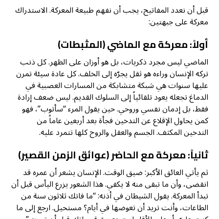
قبل أن نعدد المفاتيح، يجب أن نفهم طبيعة المعركة. الاستدراك
معركة على جبهتين:
أولاً: معركة مع الماضي (المثبطات)
الماضي ليس مجرد ذكريات، بل هو أوزان على الظهر. كل ذنب
تركه الإنسان وراءه هو ثقل يجرّه إلى الخلف. كل عادة سيئة تمرن
عليها سنوات هي شبكة متشابكة من المسارات العصبية في
الدماغ تجعله يعود تلقائياً إلى السلوك القديم. ليس ضعف إرادة
فقط، بل إدمان نفسي وروحي. حين يقول المرء “سأتوب”، فهو
كمن يحاول الإقلاع عن التدخين فجأة بعد أربعين عاماً من
التدخين المكثف. الجسم والعقل والروح كلها تتمرد عليه.
ثانياً: معركة مع الحاضر (عوائق الزمن القصير)
ثم يأتي العائق الأكبر: ضيق الوقت. الإنسان يشعر أن عمره قد
انقضى، وأن ما تبقى منه لا يكفي. هذا الشعور يزرع اليأس قبل أن
تبدأ المعركة. يقول الشيطان في أذنه: “ما فاتك ثلاثون سنة من
الطاعات، وأنت تريد أن تعوضها في أيام؟ مستحيل. ارجع إلى ما