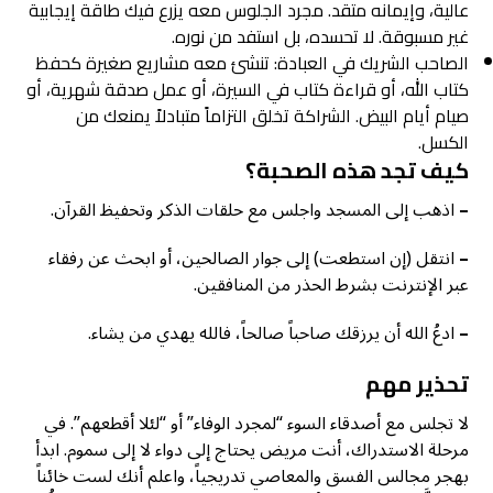
عالية، وإيمانه متقد. مجرد الجلوس معه يزرع فيك طاقة إيجابية
غير مسبوقة. لا تحسده، بل استفد من نوره.
الصاحب الشريك في العبادة: تنشئ معه مشاريع صغيرة كحفظ
كتاب الله، أو قراءة كتاب في السيرة، أو عمل صدقة شهرية، أو
صيام أيام البيض. الشراكة تخلق التزاماً متبادلاً يمنعك من
الكسل.
كيف تجد هذه الصحبة؟
–
اذهب إلى المسجد واجلس مع حلقات الذكر وتحفيظ القرآن.
–
انتقل (إن استطعت) إلى جوار الصالحين، أو ابحث عن رفقاء
عبر الإنترنت بشرط الحذر من المنافقين.
–
ادعُ الله أن يرزقك صاحباً صالحاً، فالله يهدي من يشاء.
تحذير مهم
لا تجلس مع أصدقاء السوء “لمجرد الوفاء” أو “لئلا أقطعهم”. في
مرحلة الاستدراك، أنت مريض يحتاج إلى دواء لا إلى سموم. ابدأ
بهجر مجالس الفسق والمعاصي تدريجياً، واعلم أنك لست خائناً