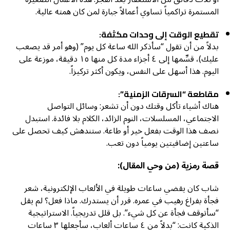
المستمرة تراكمياً تساوي أعمالاً جبارة لمن كان همته عالية.
تقطيع الوقت إلى وحدات مكثفة:
بدلاً من أن تقول “سأذكر الله ساعة كل يوم” (وهو أمر قد يصعب
عليك)، قسِّمها إلى ٤ أجزاء مدة كل منها ١٥ دقيقة، موزعة على
اليوم. هذا أسهل على النفس، ويكون أكثر تركيزاً.
مقاطعة “السرقات الزمنية”:
هناك أشياء تأكل وقتك دون أن تشعر: وسائل التواصل
الاجتماعي، المسلسلات، النوم الزائد، الكلام بلا فائدة. استبدل
نصف هذا الوقت بفعل خير أو طاعة. ستندهش كيف تحصل على
ساعتين إضافيتين يومياً دون تعب.
قصة رمزية (من وحي المقال)
:
شاب كان يقضي ساعات طويلة في الألعاب الإلكترونية، شعر
فجأة بفراغ رهيب في عمره. قرر أن يستدرك. ماذا فعل؟ لم يقل
“سأتوقف فجأة عن كل شيء”. بل قلل تدريجياً. الاستراتيجية
الذكية كانت: “بدلاً من ٤ ساعات ألعاب، سأجعلها ٣ ساعات