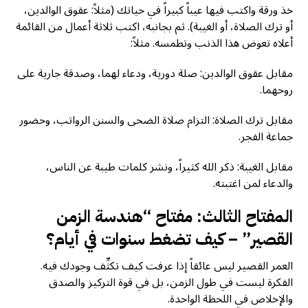
خذ ورقة واكتب فيها عيباً كبيراً في حياتك (مثلاً: عقوق الوالدين،
أو ترك الصلاة، أو الغيبة). ثم بجانبه، اكتب ثلاثة أعمال من القائمة
أعلاه تعوض هذا الذنب وتطمسه. مثلاً:
مقابل عقوق الوالدين: صلة دورية، ودعاء لهما، وصدقة جارية على
روحهما.
مقابل ترك الصلاة: التزام صلاة الضحى والسنن الرواتب، وحضور
جماعة الفجر.
مقابل الغيبة: ذكر الله كثيراً، ونشر كلمات طيبة عن الناس،
والدعاء لمن اغتبته.
المفتاح الثالث: مفتاح “هندسة الزمن
القصير” – كيف تضغط سنوات في أيام؟
العمر القصير ليس عائقاً إذا عرفت كيف تكثِّف وجودك فيه.
الفكرة ليست في طول الزمن، بل في قوة التركيز والصدق
والإخلاص في اللحظة الواحدة.