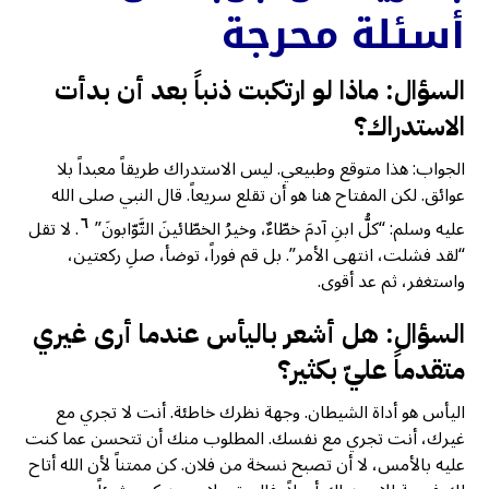
أسئلة محرجة
السؤال: ماذا لو ارتكبت ذنباً بعد أن بدأت
الاستدراك؟
الجواب: هذا متوقع وطبيعي. ليس الاستدراك طريقاً معبداً بلا
عوائق. لكن المفتاح هنا هو أن تقلع سريعاً. قال النبي صلى الله
٦
عليه وسلم: “كلُّ ابنِ آدمَ خطّاءٌ، وخيرُ الخطّائينَ التَّوّابونَ”
. لا تقل
“لقد فشلت، انتهى الأمر”. بل قم فوراً، توضأ، صلِ ركعتين،
واستغفر، ثم عد أقوى.
السؤال: هل أشعر باليأس عندما أرى غيري
متقدماً عليّ بكثير؟
اليأس هو أداة الشيطان. وجهة نظرك خاطئة. أنت لا تجري مع
غيرك، أنت تجري مع نفسك. المطلوب منك أن تتحسن عما كنت
عليه بالأمس، لا أن تصبح نسخة من فلان. كن ممتناً لأن الله أتاح