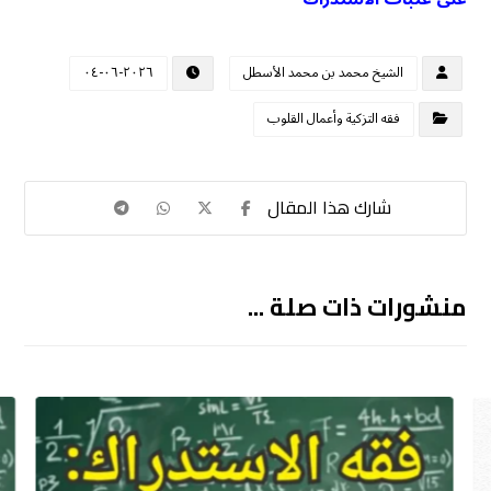
الشيخ محمد بن محمد الأسطل
٢٠٢٦-٠٦-٠٤
فقه التزكية وأعمال القلوب
منشورات ذات صلة ...