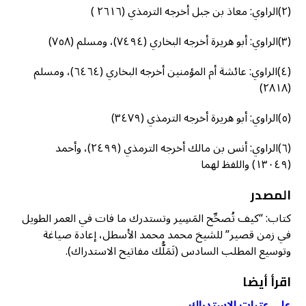
(٢)الراوي: معاذ بن جبل أخرجه الترمذي (٢٦١٦ )
(٣)الراوي: أبو هريرة أخرجه البخاري (٧٤٩٤)، ومسلم (٧٥٨)
(٤)الراوي: عائشة أم المؤمنين أخرجه البخاري (٦٤٦٤)، ومسلم
(٢٨١٨)
(٥)
الراوي: أبو هريرة
أخرجه الترمذي (٣٤٧٩)
(٦)الراوي: أنس بن مالك أخرجه الترمذي (٢٤٩٩)، وأحمد
(١٣٠٤٩) واللفظ لهما
المصدر
كتاب: “كيف تُصحِّح المَسِير وتستدرك ما فات في العمر الطويل
في زمن قصير” للشيخ محمد محمد الأسطل، إعادة صياغة
وتوسيع المطلب السادس (تَمَلُّك مفاتيح الاستدراك).
اقرأ أيضا
على عتبات الاستدراك