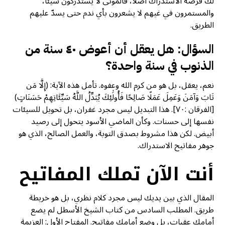
لك فرصة الاستدراك أصلاً، فالموتى لا يستدركون شيئاً،
والمستمرون في غيهم لا يشعرون بأي ندم حتى يسدّ عليهم
الطريق.
السؤال: هل يعقل أن أعوض ٤٠ سنة من
الذنوب في سنة واحدة؟
نعم، يعقل، بل هو من كرم الله وعفوه. تأمل هذه الآية: (إِلَّا مَن
تَابَ وَآمَنَ وَعَمِلَ عَمَلًا صَالِحًا فَأُولَٰئِكَ يُبَدِّلُ اللَّهُ سَيِّئَاتِهِمْ حَسَنَاتٍ)
[الفرقان :٧٠]. هذا التبديل ليس مجرد غفران، بل تحويل للسيئات
نفسها إلى حسنات. وكأن الماضي الأسود يتحول إلى رصيد
أبيض. لكن هذا مشروط بصدق التوبة، والعمل الصالح، الذي هو
جوهر مفاتيح الاستدراك.
أنت الآن تملك المفاتيح
المقال الذي بين يديك ليس مجرد كلام نظري، بل هو خريطة
طريق. المطلب السادس من كتاب الشيخ الأسطل لم يضع
أمامك عقبات، بل وضع أمامك مفاتيح. المفتاح الأول: العزيمة