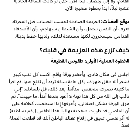
القادم، ولا إلى رمضان. تبدأ الآن. حتى لو كانت الساعة الحادية
عشرة ليلاً، ابدأ بخطوة صغيرة الآن.
توقع العقبات:
العزيمة الصادقة تحسب الحساب قبل المعركة.
تعرف أن النفس ستمل، وأن الشيطان سيهاجم، وأن الأصدقاء
القدامى سيسخرون. لكنها مستعدة لذلك، ولديها خطط بديلة.
كيف تزرع هذه العزيمة في قلبك؟
الخطوة العملية الأولى: طقوس القطيعة
اجلس في مكان هادئ، وأحضر ورقة وقلم. اكتب كل ذنب كبير
تشعر أنه يثقل ظهرك، وكل عادة سيئة تريد أن تقلع عنها. ثم اقرأ
ما كتبته بصوت منخفض، متألماً. بعد ذلك، قل بلسانك: “إني
تائب إلى الله من كل هذا توبة لا أعود بعدها أبداً، ما حييت”. ثم
مزق الورقة بشكل احتفالي، وأحرقها إذا استطعت، كعلامة على
أن الماضي قد طويت صفحته نهائياً. هذا الطقس (رغم بساطته)
له أثر نفسي عميق في إقناع عقلك الباطن أنك قد قطعت الصلة
فعلاً.