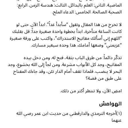
الماضية. الثاني: العلم بالبدائل. الثالث: هندسة الزمن. الرابع:
الصحبة الصالحة. الخامس: الدعاء الملح.
لا تخرج من هذا المقال وتقول “سأبدأ غداً”. ابدأ الآن. حتى لو
كانت الساعة متأخرة، ابدأ بخطوة واحدة صغيرة جداً: قل بقلبك
“اللهم إني أسألك مفاتيح الاستدراك”، واكتب على ورقة صغيرة
“عزيمتي” وضعها أمامك. هذا وحده سيغير مسارك.
تذكّر دائماً: من طرق الباب بثقة، فتح له. ومن دخل بيده
المفاتيح، وجد كل الأبواب مشرعة. ومن لجأ إلى الله بخشوع، وجد
البحر لا ينضب. فلماذا تقف أمام الدار تئن، وقد جاءك المفتاح
على طبق من فضة؟
امضِ الآن، ولا تنتظر أكثر من ذلك.
الهوامش
(١)أخرجه الترمذي
والدارقطني من حديث ابن عمر رضي الله
عنهما