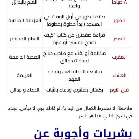
٨ صباحاً
العلم بالبدائل
واحد)
صلاة الظهر في أول الوقت في
الظهر
العزيمة الماضية
المسجد (ابدأ خطوة بخطوة)
قراءة صفحتين من كتاب “كيف
العصر
التعلم المستمر
تصحح المسير” أو غيره
مكالمة أو لقاء مع صاحب صالح
المغرب
الصحبة الداعمة
لمدة ٥ دقائق
مراجعة الخطة للغد، وتجديد
العشاء
العزيمة
العهد
قبل النوم
ركعتان بخشوع، ودعاء بالثبات
الدعاء والبدائل
ملاحظة: لا تشترط الكمال من البداية. لو فاتك يوم، لا تيأس. تجدد
في اليوم التالي. هذا هو السر.
بشريات وأجوبة عن