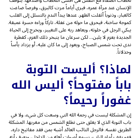
لحظات الصفاء مع النفس هي أقسى اللحظات وأصدقها. يتوقف
الإنسان عند مرآة عمره، فيرى أياماً مرت كالبرق، وفرصاً ضاعت
كالغبار، وذنوباً أثقلت الظهر. عندها يبدأ الندم بالتسلل إلى القلب
كموجة ساخنة، فيحرق ما حوله من غفلة، تاركاً وراءه حسرة عميقة.
يبكي الرجل في خلوته، ويعاهد ربه على التغيير، ويخرج إلى الحياة
الجديدة بعزم لا يلين… لكن سرعان ما يتبخر ذلك العزم، كقطرة
ندى تحت شمس الصباح، ويعود إلى ما كان عليه، أو يزداد يأساً
وخذلاناً.
لماذا؟ أليست التوبة
باباً مفتوحاً؟ أليس الله
غفوراً رحيماً؟
إن المشكلة ليست في رحمة الله التي وسعت كل شيء، ولا في
باب التوبة الذي لا يغلق حتى تطلع الشمس من مغربها. المشكلة
الطريق نفسه. فالرجل التائب العائد أشبه بمن فقد مفاتيح داره،
فهو يقف أمام الباب، يسمع أصوات أهله من الداخل، ويعرف أنه