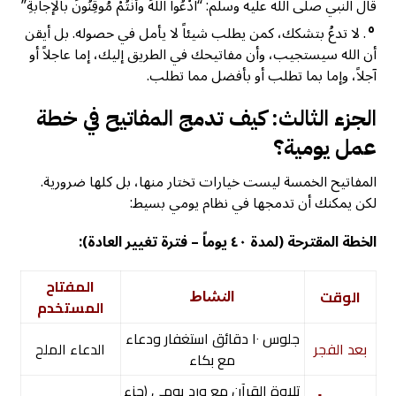
قال النبي صلى الله عليه وسلم: “ادْعُوا اللًهَ وأنْتُمْ مُوقِنُونَ بالإجابةِ”
٥
. لا تدعُ بتشكك، كمن يطلب شيئاً لا يأمل في حصوله. بل أيقن
أن الله سيستجيب، وأن مفاتيحك في الطريق إليك، إما عاجلاً أو
آجلاً، وإما بما تطلب أو بأفضل مما تطلب.
الجزء الثالث: كيف تدمج المفاتيح في خطة
عمل يومية؟
المفاتيح الخمسة ليست خيارات تختار منها، بل كلها ضرورية.
لكن يمكنك أن تدمجها في نظام يومي بسيط:
الخطة المقترحة (لمدة ٤٠ يوماً – فترة تغيير العادة)
:
المفتاح
النشاط
الوقت
المستخدم
جلوس ١٠ دقائق استغفار ودعاء
بعد الفجر
الدعاء الملح
مع بكاء
تلاوة القرآن مع ورد يومي (جزء