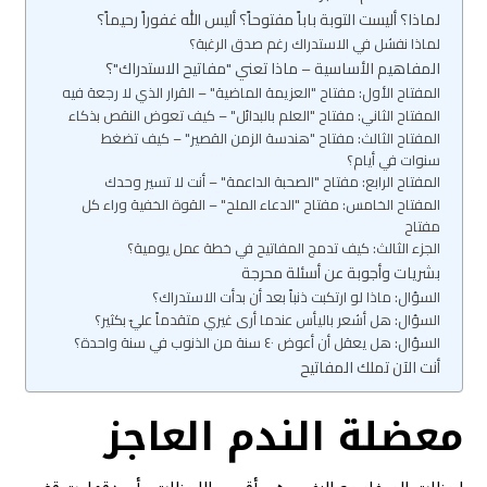
لماذا؟ أليست التوبة باباً مفتوحاً؟ أليس الله غفوراً رحيماً؟
لماذا نفشل في الاستدراك رغم صدق الرغبة؟
المفاهيم الأساسية – ماذا تعني "مفاتيح الاستدراك"؟
المفتاح الأول: مفتاح "العزيمة الماضية" – القرار الذي لا رجعة فيه
المفتاح الثاني: مفتاح "العلم بالبدائل" – كيف تعوض النقص بذكاء
المفتاح الثالث: مفتاح "هندسة الزمن القصير" – كيف تضغط
سنوات في أيام؟
المفتاح الرابع: مفتاح "الصحبة الداعمة" – أنت لا تسير وحدك
المفتاح الخامس: مفتاح "الدعاء الملح" – القوة الخفية وراء كل
مفتاح
الجزء الثالث: كيف تدمج المفاتيح في خطة عمل يومية؟
بشريات وأجوبة عن أسئلة محرجة
السؤال: ماذا لو ارتكبت ذنباً بعد أن بدأت الاستدراك؟
السؤال: هل أشعر باليأس عندما أرى غيري متقدماً عليّ بكثير؟
السؤال: هل يعقل أن أعوض ٤٠ سنة من الذنوب في سنة واحدة؟
أنت الآن تملك المفاتيح
معضلة الندم العاجز