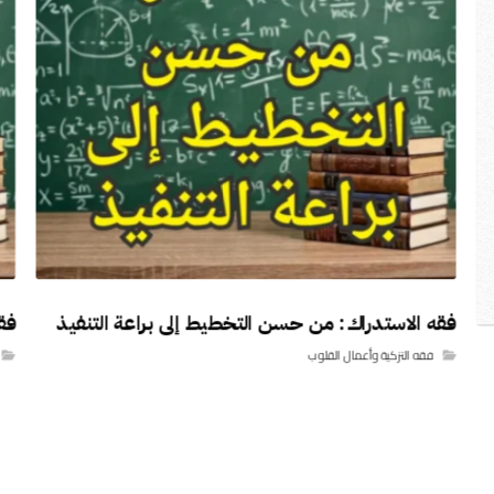
فقه الاستدراك: من حسن التخطيط إلى براعة التنفيذ
فق
فقه التزكية وأعمال القلوب