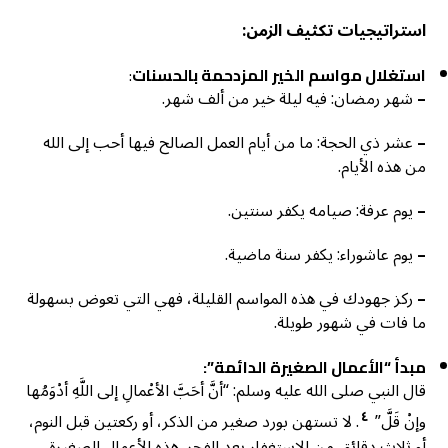
استراتيجيات تكثيف الزمن
:
استغلال مواسم الخير المزدحمة بالحسنات
:
–
شهر رمضان: فيه ليلة خير من ألف شهر.
–
عشر ذي الحجة: ما من أيام العمل الصالح فيها أحب إلى الله
من هذه الأيام.
–
يوم عرفة: صيامه يكفر سنتين.
–
يوم عاشوراء: يكفر سنة ماضية.
–
ركز جهودك في هذه المواسم القليلة، فهي التي تعوض بسهولة
ما فات في شهور طويلة.
مبدأ “الأعمال الصغيرة الدائمة”:
قال النبي صلى الله عليه وسلم: “أنَّ أحَبَّ الأعْمالِ إلى اللَّهِ أدْوَمُها
٤
وإنْ قَلَّ”
. لا تستهن بورد صغير من الذكر، أو ركعتين قبل النوم،
أو ثلاث دقائق من الاستغفار بعد الفجر. هذه الأعمال الصغيرة