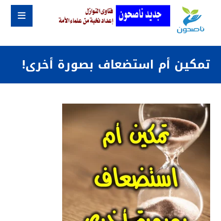
تمكين أم استضعاف بصورة أخرى!