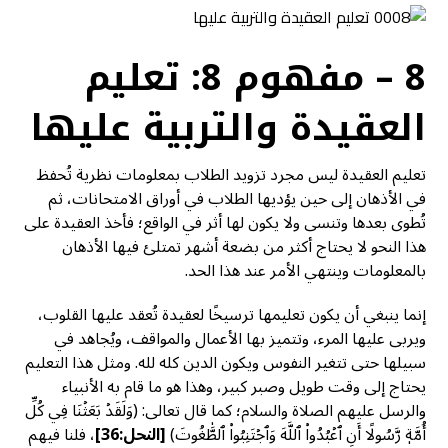
8 – مفهوم 8: تعليم
العقيدة والتربية عليها
تعليم العقيدة ليس مجرد تزويد الطلاب بمعلومات نظرية تُحفظ
في الأذهان إلى حين يؤديها الطلاب في أوراق الامتحانات، ثم
تُطوى بعدها وتنسى ولا يكون لها أثر في الواقع؛ فأخذ العقيدة على
هذا النحو لا يحتاج أكثر من بضعة أشهر تمتلئ فيها الأذهان
بالمعلومات وينتهي الأمر عند هذا الحد.
إنما ينبغي أن يكون تعليمها ترسيخًا لعقيدة تُعقد عليها القلوب،
ويربى عليها المرء، وتتميز بها الأعمال والمواقف، ويُجاهد في
سبيلها حتى تتغير النفوس ويكون الدين كله لله. ومثل هذا التعليم
يحتاج إلى وقت طويل وصبر كبير، وهذا هو ما قام به الأنبياء
والرسل عليهم الصلاة والسلام؛ كما قال تعالى: (وَلَقَدۡ بَعَثۡنَا فِي كُلِّ
أُمَّةٖ رَّسُولًا أَنِ ٱعۡبُدُواْ ٱللَّهَ وَٱجۡتَنِبُواْ ٱلطَّٰغُوتَ)
[النحل:36]
، فلنا فيهم