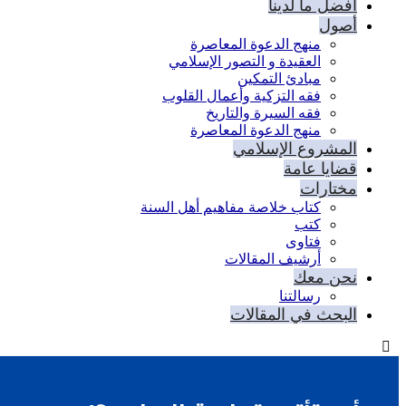
أفضل ما لدينا
أصول
منهج الدعوة المعاصرة
العقيدة و التصور الإسلامي
مبادئ التمكين
فقه التزكية وأعمال القلوب
فقه السيرة والتاريخ
منهج الدعوة المعاصرة
المشروع الإسلامي
قضايا عامة
مختارات
كتاب خلاصة مفاهيم أهل السنة
كتب
فتاوى
أرشيف المقالات
نحن معك
رسالتنا
البحث في المقالات