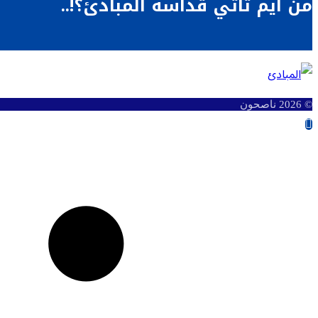
من أيم تأتي قداسة المبادئ؟!..
© 2026 ناصحون