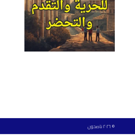
© ٢٠٢٦ ناصحون