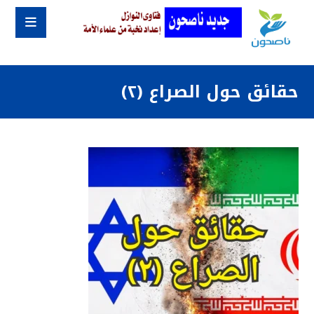
حقائق حول الصراع (٢)