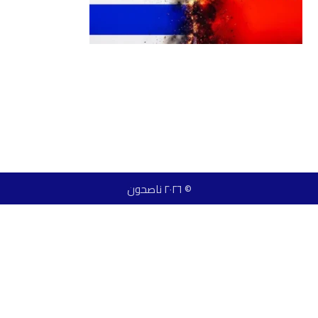
© ٢٠٢٦ ناصحون