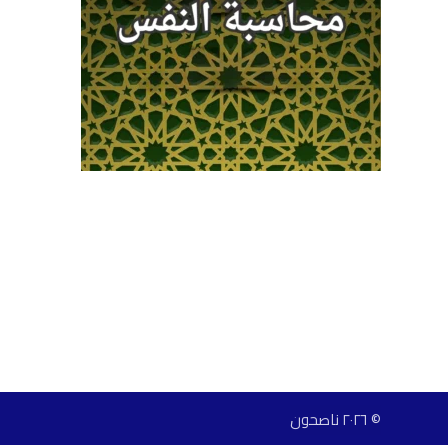
© ٢٠٢٦ ناصحون