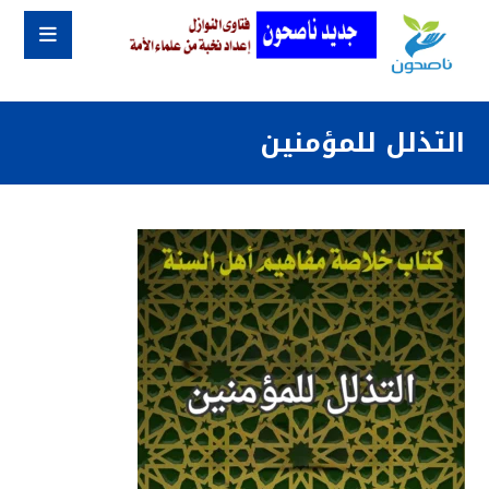
التذلل للمؤمنين