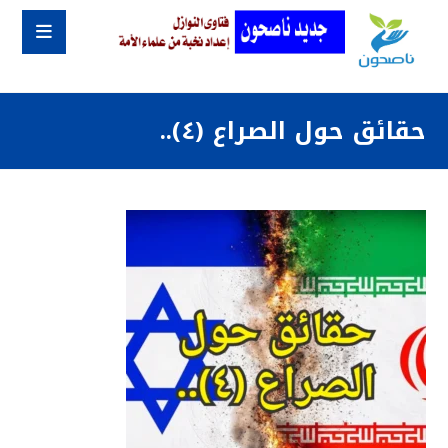
حقائق حول الصراع (٤)..