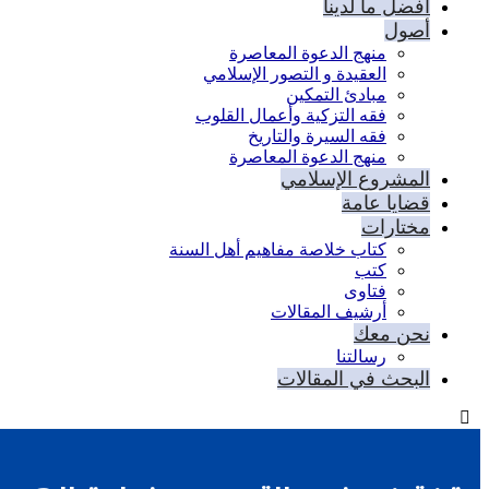
أفضل ما لدينا
أصول
منهج الدعوة المعاصرة
العقيدة و التصور الإسلامي
مبادئ التمكين
فقه التزكية وأعمال القلوب
فقه السيرة والتاريخ
منهج الدعوة المعاصرة
المشروع الإسلامي
قضايا عامة
مختارات
كتاب خلاصة مفاهيم أهل السنة
كتب
فتاوى
أرشيف المقالات
نحن معك
رسالتنا
البحث في المقالات