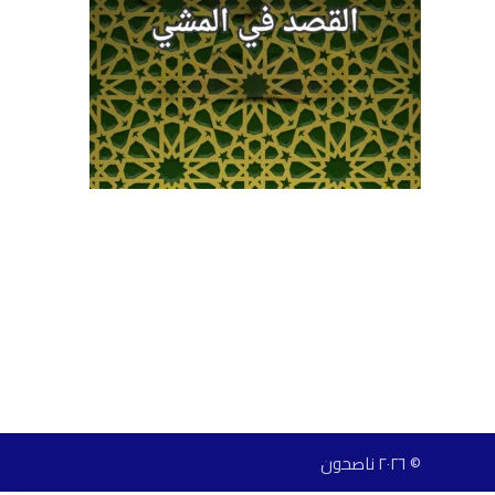
© ٢٠٢٦ ناصحون