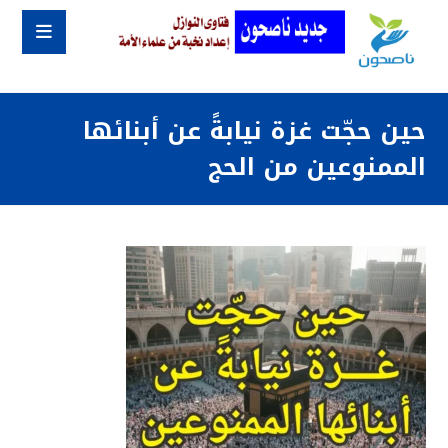
حين حجّت غزة نيابةً عن أبنائها
الممنوعين من الحج