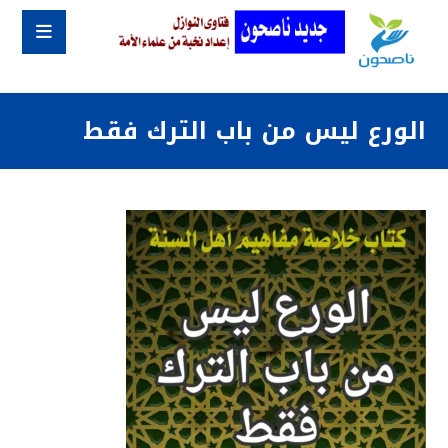
الورع ليس من باب الترك فقط