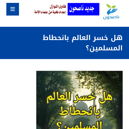
هل خسر العالم بانحطاط
المسلمين؟