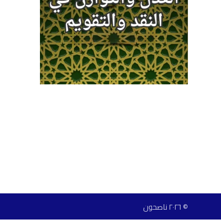
© ٢٠٢٦ ناصحون