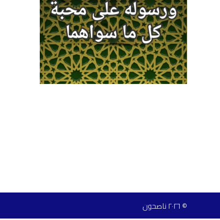
© ٢٠٢٦ ناصحون