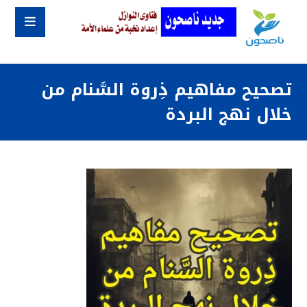
تصحيح مفاهيم ذِروة السَّنام من
خلال نهج البردة