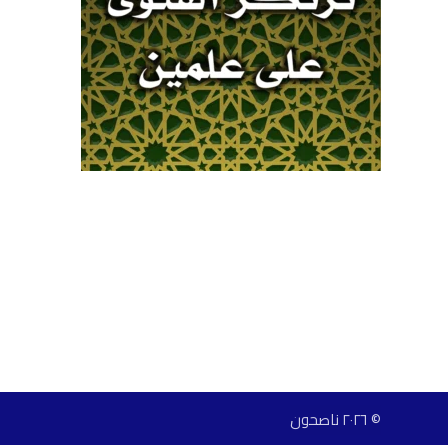
© ٢٠٢٦ ناصحون