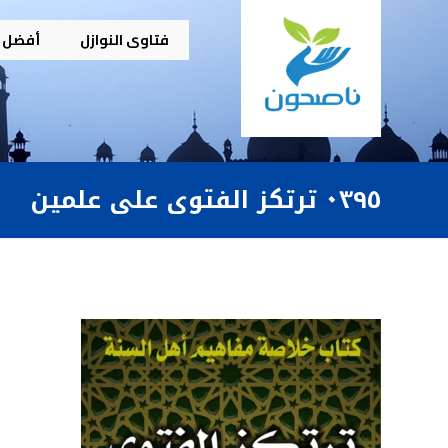
فتاوى النوازل
أفضل م
٠٣٩٥ ترتكز الفتوى على علمين