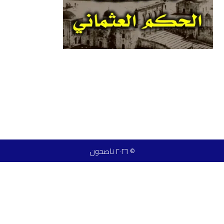
© ٢٠٢٦ ناصحون