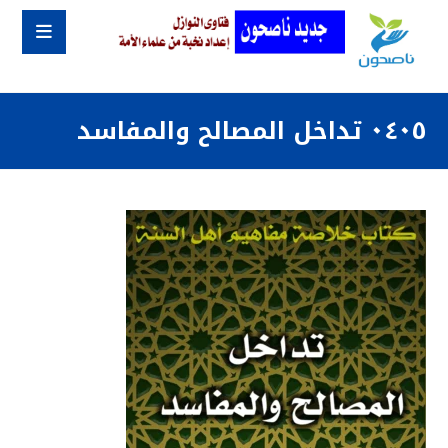
٠٤٠٥ تداخل المصالح والمفاسد