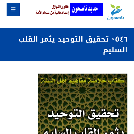
٠٥٤٦ تحقيق التوحيد يثمر القلب
السليم