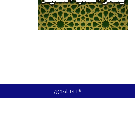
© ٢٠٢٦ ناصحون