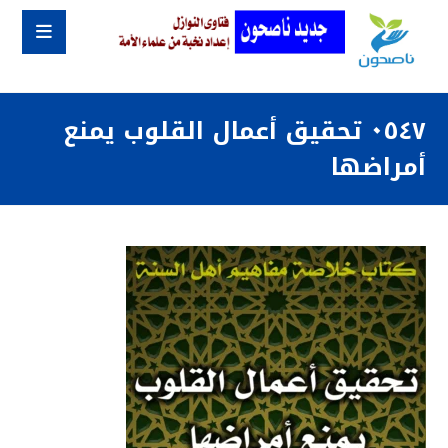
٠٥٤٧ تحقيق أعمال القلوب يمنع
أمراضها