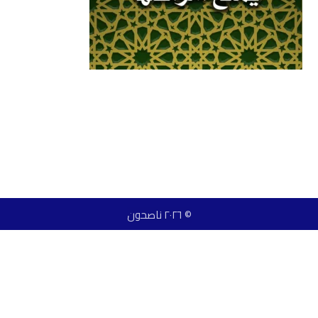
© ٢٠٢٦ ناصحون