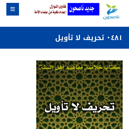
٠٤٨١ تحريف لا تأويل