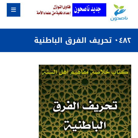
٠٤٨٢ تحريف الفرق الباطنية