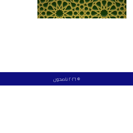
© ٢٠٢٦ ناصحون