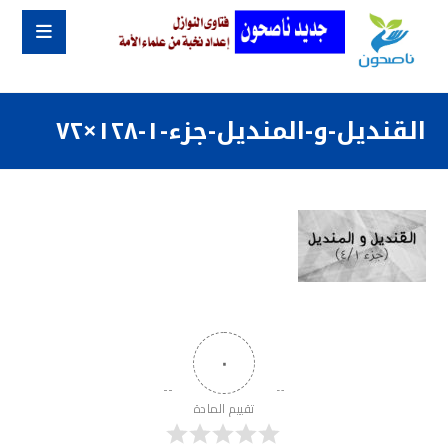
القنديل-و-المنديل-جزء-١-١٢٨×٧٢
٠
تقييم المادة