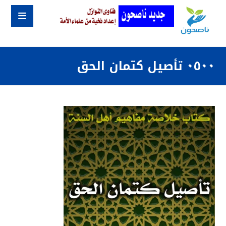
٠٥٠٠ تأصيل كتمان الحق